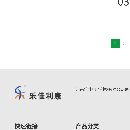
03
1
2
河南乐佳电子科技有限公司是
快速链接
产品分类