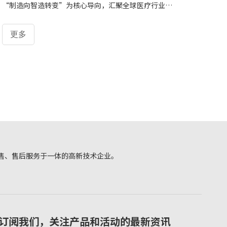
“制造向智造转变”为核心导向，汇聚全球医疗行业精
英，展示前沿技术与创新成果。河南乐佳电子科技有限
公司作为专业健康体检设备生产厂家，将携多款智能体
更多
检设备及全新升级产品亮相L14、L37展位，以硬核技
术实力、完善售后保障及前沿健康解决方案，邀您共启
医疗装备高质量发展新征程。
售、售后服务于一体的高新技术企业。
订阅我们，关注产品和活动的最新资讯