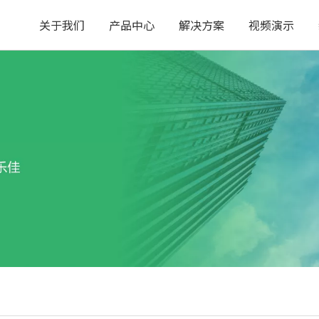
关于我们
产品中心
解决方案
视频演示