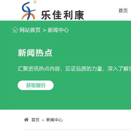
首页
首页
»
新闻中心