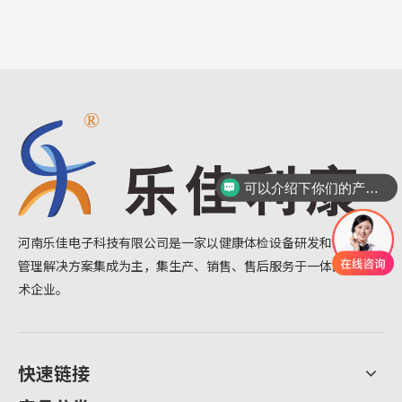
可以介绍下你们的产品么？
河南乐佳电子科技有限公司是一家以健康体检设备研发和智能慢病
管理解决方案集成为主，集生产、销售、售后服务于一体的高新技
术企业。
快速链接