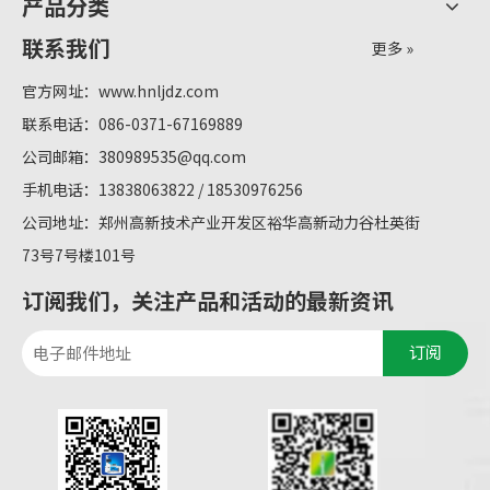
产品分类
联系我们
更多 »
官方网址：
www.hnljdz.com
联系电话：086-0371-67169889
公司邮箱：
380989535@qq.com
手机电话：13838063822 / 18530976256
公司地址：郑州高新技术产业开发区裕华高新动力谷杜英街
73号7号楼101号
订阅我们，关注产品和活动的最新资讯
订阅