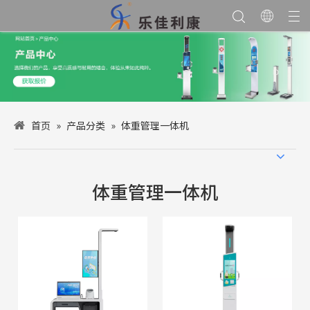
首页
»
产品分类
»
体重管理一体机
体重管理一体机