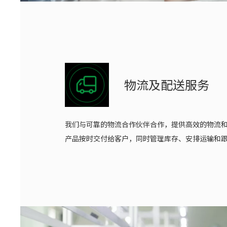
物流及配送服务
我们与可靠的物流合作伙伴合作，提供高效的物流
产品按时交付给客户，同时管理库存、安排运输和