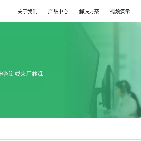
关于我们
产品中心
解决方案
视频演示