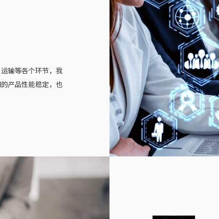
、运输等各个环节，我
们的产品性能稳定，也