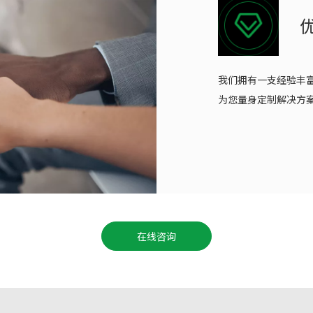
我们拥有一支经验丰
为您量身定制解决方
在线咨询