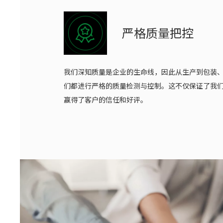
严格质量把控
我们深知质量是企业的生命线，因此从生产到包装
们都进行严格的质量检测与控制。这不仅保证了我
赢得了客户的信任和好评。