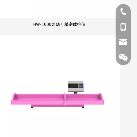
+86-371
HW-1000婴幼儿精密体检仪
+86-13
380989
138380