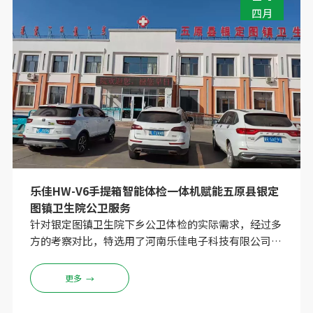
四月
乐佳HW-V6手提箱智能体检一体机赋能五原县银定
图镇卫生院公卫服务
针对银定图镇卫生院下乡公卫体检的实际需求，经过多
方的考察对比，特选用了河南乐佳电子科技有限公司
HW-V6手提箱智能体检一体机，这台设备不仅满足了
卫生院的健康管理需求，也方便了下乡使用，乐佳派遣
更多
→
专业张工程师和技术人员上门完成了设备安装调试和系
统化操作培训HW-V6手提箱智能体检一体机是河南乐