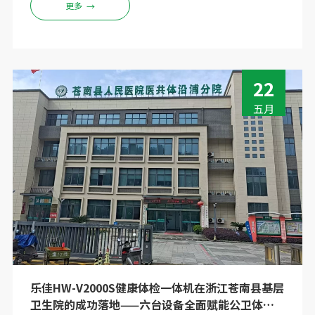
障各项工作稳定开展的基础。邢台市经济开发区纪律检
更多
→
查委员会积极响应国家健康管理实施方案，打造单位内
部职工健康管理体系，经过层层筛选终选用河南乐佳电
子HW-V6000便携式健康体检一体机，为职工健康保驾
护航。
22
五月
乐佳HW-V2000S健康体检一体机在浙江苍南县基层
卫生院的成功落地——六台设备全面赋能公卫体检