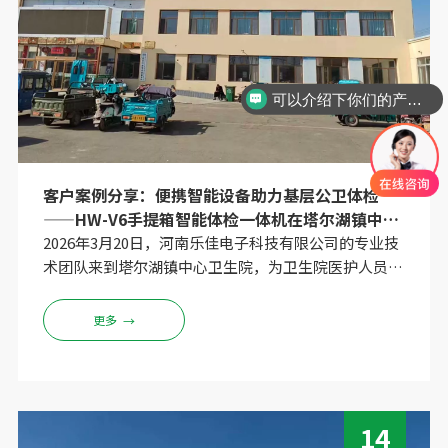
可以介绍下你们的产品么？
客户案例分享：便携智能设备助力基层公卫体检
——HW-V6手提箱智能体检一体机在塔尔湖镇中心
卫生院的应用
2026年3月20日，河南乐佳电子科技有限公司的专业技
术团队来到塔尔湖镇中心卫生院，为卫生院医护人员上
门安装并培训了多台HW-V6手提箱智能体检一体机。
该设备以其创新性的手提箱式一体化设计，彻底改变了
更多
→
传统体检设备“多台机器、多条线、多人操作”的繁琐
模式。
14