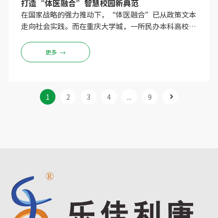
打造“体医融合”智慧校园新典范
在国家战略的强力推动下，“体医融合”已从政策文本
走向社会实践。而在重庆大学城，一所民办本科高校的
探索，正为这一国家战略的落地提供生动的校园样本。
重庆移通学院，这所经教育部批准、由重庆市教育委员
更多
→
会主管的全日制民办普通本科高校，作为中国应用技术
大学改革试点院校，始终致力于探索应用型人才培养的
创新路径。2026年，学院做出了一项具有前瞻性的决
策：经过多方考察，选用河南乐佳电子科技有限公司的
1
2
3
4
...
9
HW-T600国民体质监测一体机，在校内建立智能化、
系统化的师生健康管理平台。2026年3月12日，乐佳电
子高级工程师张工亲临学院，顺利完成设备的安装、调
试及使用培训工作，校领导现场体验后给予高度评价。