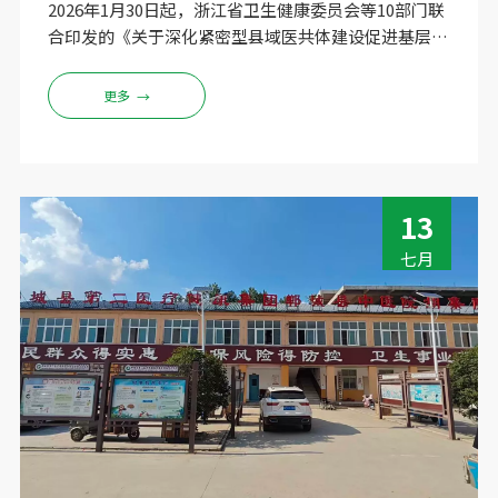
服务升级
2026年1月30日起，浙江省卫生健康委员会等10部门联
合印发的《关于深化紧密型县域医共体建设促进基层医
疗卫生服务体系高质量发展的实施意见》正式施行，明
确提出要深入实施医疗卫生强基工程，加快推动基本医
更多
→
疗卫生服务体系和能力一体化。与此同时，在苍南县卫
健局的统筹部署下，2026年全县卫生健康工作会议提出
要以“补短板、强弱项、固优势、创特色”为核心，全
力推动卫生健康工作高质量发展。岱岭畲族乡卫生院恰
13
在这一政策东风的推动下，河南乐佳电子科技有限公司
积极响应浙江省医疗卫生强基工程的号召，于2026年5
七月
月21日，由公司李工程师带队，成功为浙江地区苍南县
完成了五台HW-V2000S健康体检一体机的安装与调试