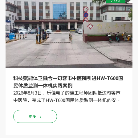
科技赋能体卫融合—句容市中医院引进HW-T600国
民体质监测一体机实践案例
2026年8月3日，乐佳电子的连工程师团队抵达句容市
中医院，完成了HW-T600国民体质监测一体机的安装
调试，并为医院医护人员进行了全面细致的操作培训。
从设备开箱、安装调试到系统配置、操作演示，连工程
更多
→
师逐一讲解、手把手指导，确保每一位使用者都能熟练
掌握设备的各项功能。