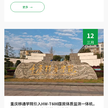
王村中煤平朔集团厂区内的上门安装及系统化培训工
更多
→
作。
12
三月
重庆移通学院引入HW-T600国民体质监测一体机，