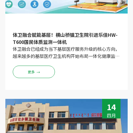
体卫融合赋能基层！横山桥镇卫生院引进乐佳HW-
T600国民体质监测一体机
体卫融合已经成为当下基层医疗服务升级的核心方向，
越来越多的基层医疗卫生机构开始布局一体化健康监测
服务，更好满足周边群众的健康需求。今天我们就给大
家分享一则合作案例，看河南乐佳HW-T600如何助力
更多
→
常州基层卫生院打造体卫融合服务新场景。
14
四月