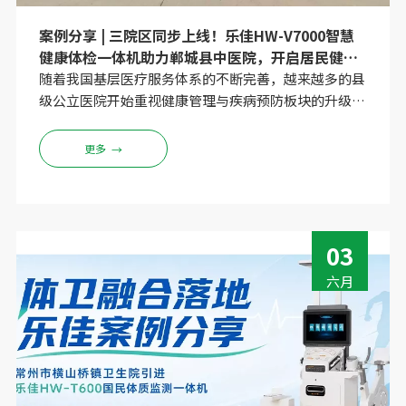
案例分享 | 三院区同步上线！乐佳HW-V7000智慧
健康体检一体机助力郸城县中医院，开启居民健康
管理新时代
随着我国基层医疗服务体系的不断完善，越来越多的县
级公立医院开始重视健康管理与疾病预防板块的升级，
同时服务人群的扩大和居民健康管理需求的日益精细，
传统的体检模式逐渐显得力不从心。一套好用的智慧体
更多
→
检设备，不仅能减轻医护人员的工作负担，更能提升辖
区居民的健康管理水平。本次我们就给大家分享一则乐
佳新的落地案例，2026年7月11日乐佳电子为郸城县中
医院三个院区（中医院本部、钱店院区、石槽院区）完
03
成HW-V7000智慧健康体检一体机的安装调试培训全流
程服务，一起来看看整个过程与落地后的改变。
六月