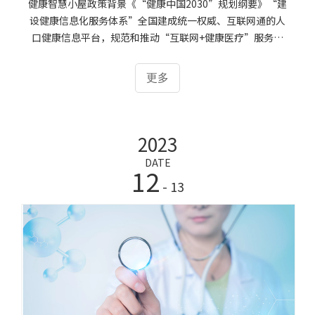
健康智慧小屋政策背景《“健康中国2030”规划纲要》“建
设健康信息化服务体系”全国建成统一权威、互联网通的人
口健康信息平台，规范和推动“互联网+健康医疗”服务，
创新互联网健康医疗服务模式，持续推进覆盖全生命周期的
预防、治疗、康复和健康管理 一体化的国民健康信息服务。
更多
健康小屋介绍“健康小屋”是指把健康体检一体机整合在一
个温馨、舒适的环境中，使居民可以自助选择检查项目，实
现一系列生理参数的检测，系统自带对受检者健康状况进行
2023
检测，分类管理的一种健康检查模式，该项目可以实现高血
压、糖尿病、通风、贫血、心血管疾病、肺功能疾病等疾病
DATE
12
的筛查，是确定高危人群，对指标异常的居民及时进行健康
- 13
干预的依据。以社区卫生