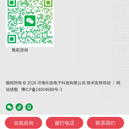
售前咨询
版权所有 ©
2026
河南乐佳电子科技有限公司 技术支持
领动
｜
网
站地图
豫ICP备14004688号-3
在线咨询
拨打电话
联系我们
380989535@qq.com
+86-371-66185785
+86-13838063822
13838063822