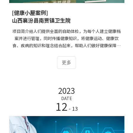
[健康小屋案例]
山西襄汾县南贾镇卫生院
项目简介给人们提供全面的自助体检，为每个人建立健康档
案并进行管理，同时传播健康知识，将健康运动、健康饮
食、疾病的知识和理念结合起来，帮助人们做好健康保障、
健康管理、健康维护的场所。接到山西襄汾县南贾镇卫生院
的需求后，公司与卫生院积极沟通，确定测量项目和功能，
更多
克服了一些技术及场地问题，2021年1月12日，HW-V6000
智能体检一体机在山西襄汾县南贾镇卫生院顺利装机成功。
产品介绍产品名称：HW-V6000智能体检一体机主要测量项
2023
目：身高体重、血压心率、人体成分、血氧饱和度、体温、
心电、血糖、尿酸、胆固醇、血脂、尿液、中医体质辨识、
DATE
12
腰围、臀围、腰臀比支持项目拓展：视力筛查、动脉硬化、
- 13
肺功能检测等