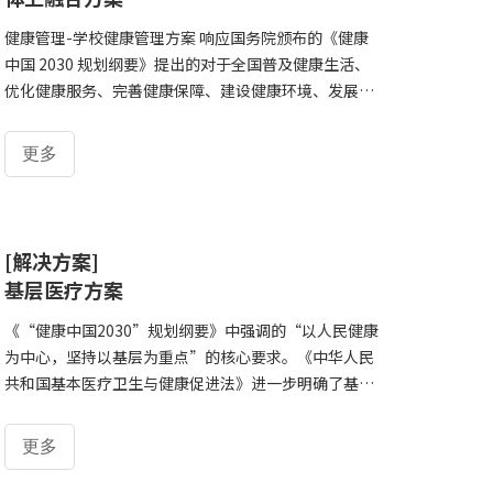
酸、胆固醇、血脂、尿液、中医体质辨识、腰围、臀
围、腰臀比支持项目拓展：视力筛查、动脉硬化、肺功
健康管理-学校健康管理方案 响应国务院颁布的《健康
能检测等
中国 2030 规划纲要》提出的对于全国普及健康生活、
优化健康服务、完善健康保障、建设健康环境、发展健
康产业为重点，把健康融入所有政策，全方位、全周期
保障人民健康，大幅提高健康水平，显著改善健康公
更多
平。大力培养健康管理人员的输出，做好基层健康管理
架构的整体布局。健康管理人员的培养与建设已经被国
家纳入到了国家的战略布局当中。健康隐患： 最近全国
学生体质健康监测资料表明:在学生体质健康得到改善的
[解决方案]
同时，也存在着一些不容忽视的问题。如:青少年耐力、
基层医疗方案
速度、爆发力、力量素质呈下降趋势，国家在大力推行
健康管理行业人才教育缺口的培养。健康管
《“健康中国2030”规划纲要》中强调的“以人民健康
为中心，坚持以基层为重点”的核心要求。《中华人民
共和国基本医疗卫生与健康促进法》进一步明确了基层
医疗卫生机构在医疗卫生体系中的基础地位。早在2016
年国家就已经明确提出“共建共享、全民健康”，是建
更多
设健康中国的战略主题。核心是以人民健康为中心，坚
持以基层为重点推行健康生活方式，而实现这一目标就