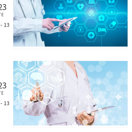
23
TE
- 13
23
TE
- 13