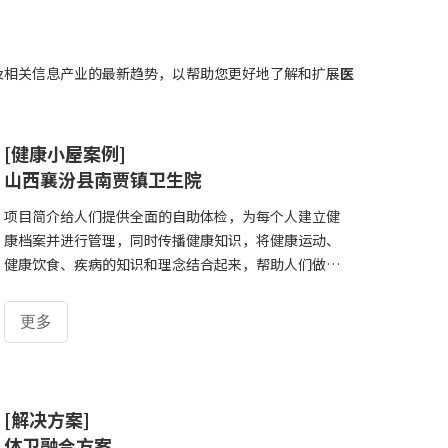
及相关信息产业的最新趋势，以帮助您更好地了解和扩展
医
[健康小屋案例]
山西襄汾县南贾镇卫生院
项目简介给人们提供全面的自助体检，为每个人建立健
康档案并进行管理，同时传播健康知识，将健康运动、
健康饮食、疾病的知识和理念结合起来，帮助人们做好
健康保障、健康管理、健康维护的场所。接到山西襄汾
县南贾镇卫生院的需求后，公司与卫生院积极沟通，确
更多
定测量项目和功能，克服了一些技术及场地问题，2021
年1月12日，HW-V6000智能体检一体机在山西襄汾县
南贾镇卫生院顺利装机成功。产品介绍产品名称：HW-
V6000智能体检一体机主要测量项目：身高体重、血压
[解决方案]
心率、人体成分、血氧饱和度、体温、心电、血糖、尿
体卫融合方案