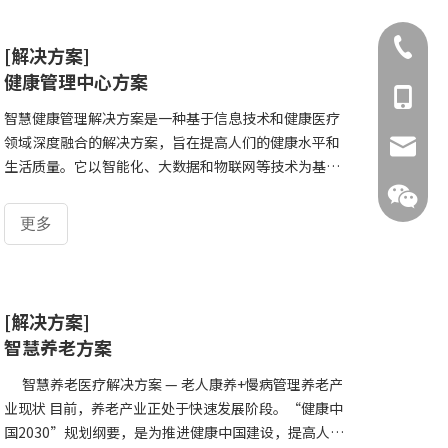
离不开基层医疗单位的发展。
+86-371
[解决方案]
健康管理中心方案
+86-13
智慧健康管理解决方案是一种基于信息技术和健康医疗
领域深度融合的解决方案，旨在提高人们的健康水平和
380989
生活质量。它以智能化、大数据和物联网等技术为基
础，通过对个人和群体的健康信息进行采集、分析、处
理和共享，提供个性化的健康管理服务和风险预警，帮
更多
助人们更好地管理自己的健康，预防和控制疾病的发生
和发展。智慧健康管理解决方案的实现过程包括以下步
骤：1. 健康信息采集：通过可穿戴设备、智能医疗设
备、移动应用等途径，采集个人的健康信息，如心率、
[解决方案]
138380
血压、血糖、睡眠质量等。2. 数据处理和分析：对采集
智慧养老方案
的健康数据进行处理和分析，识别异常情况和风险因
素，生成健康报告和预警信息。3. 个性化健康管理服
智慧养老医疗解决方案 — 老人康养+慢病管理养老产
务：根据个人的健康状
业现状 目前，养老产业正处于快速发展阶段。“健康中
国2030”规划纲要，是为推进健康中国建设，提高人民