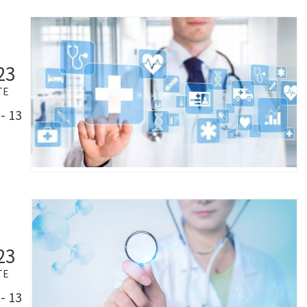
23
TE
- 13
23
TE
- 13