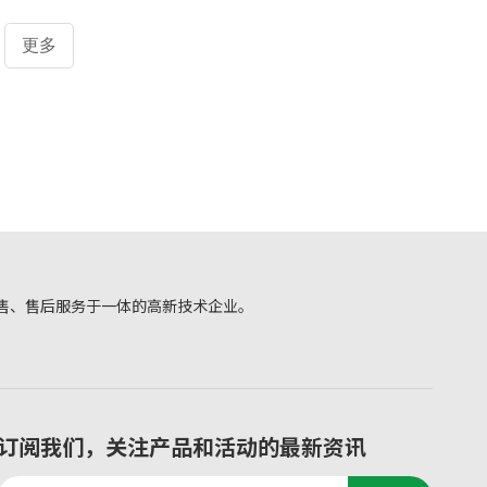
健康水平，健康是促进人的全面发展的必然要求，是经
济社会发展的基础条件，是民族昌盛和国家富强的重要
更多
标志，也是广大人民群众的共同追求。在市场规模方
面，养老产业也呈现出迅速增长的趋势。但当前养老产
业仍存在一些问题，如养老服务供给不足、服务质量不
高等。
售、售后服务于一体的高新技术企业。
订阅我们，关注产品和活动的最新资讯