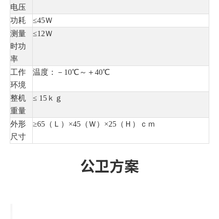
电压
功耗
≤45Ｗ
测量
≤12Ｗ
时功
率
工作
温度：－10℃～＋40℃
环境
整机
≤ 15ｋｇ
重量
外形
≥65（Ｌ）×45（Ｗ）×25（Ｈ）ｃｍ
尺寸
公卫方案