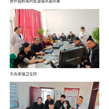
贵州省黔南州荔波县水葩水寨
塔尔湖镇中心卫生院
天吉泰镇卫生院
五原县社区医院苗五原县医疗集团