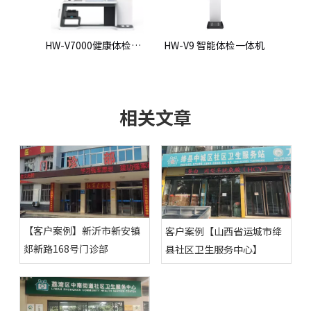
HW-V7000健康体检一体机
HW-V9 智能体检一体机
HW-900AG 大屏身高体重一体机
HW-
相关文章
【客户案例】新沂市新安镇
客户案例【山西省运城市绛
郯新路168号门诊部
县社区卫生服务中心】