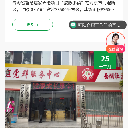
青海省智慧居家养老项目“欧脉小镇”在海东市河湟新
区，“欧脉小镇”占地33500平方米，建筑面积83600
平方米，以宜居生态环境、完善的服务体系和智慧化新
兴社区为突出特点，破解家庭康养“痛点”“难点”问
更多
→
可以介绍下你们的产品么？
题，一站式解决老年人食、住、行、医、养、娱等需
求，打破传统养老观念、养老模式，使夕阳传统成为朝
阳产业，让高端智慧化居家养老走进高原老人的现实。
此次“欧脉小镇”项目负责人特意联系我公司定制HW-
25
V7000智能体检一体机，解决当地居民日常体检问题，
计划定期为当地老人免费做全身体检，保障身体健康。
十二月