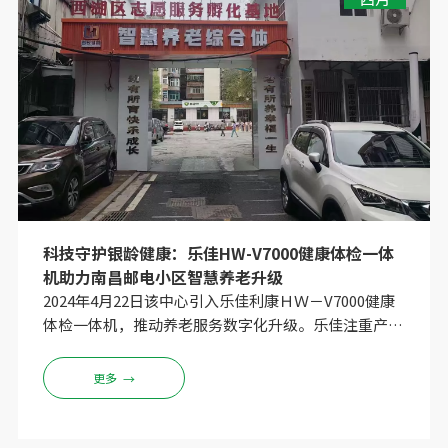
科技守护银龄健康：乐佳HW-V7000健康体检一体
机助力南昌邮电小区智慧养老升级
2024年4月22日该中心引入乐佳利康ＨＷ－V7000健康
体检一体机，推动养老服务数字化升级。乐佳注重产品
品质不断创新，该产品还接入了DeepSeek系统，可以
智能生成健康评估报告，通过ＡＩ算法提供个性化干预
更多
→
建议。HW-V7000健康体检一体机的落地，为“老有所
医”提供了可复制的智慧化范本，彰显科技赋能养老的
核心价值。