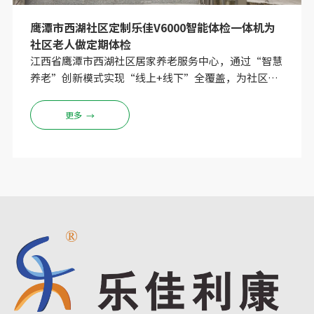
鹰潭市西湖社区定制乐佳V6000智能体检一体机为
社区老人做定期体检
江西省鹰潭市西湖社区居家养老服务中心，通过“智慧
养老”创新模式实现“线上+线下”全覆盖，为社区老
人提供良好的生活条件和智能化体检平台，通过我公司
定制了V6000智能体检一体机，给社区老人每人建立健
更多
→
康档案，每月定时做健康体检，保障老人身心健康。此
次安装的乐佳V6000智能体检一体机能够一站式完成测
量十二个大项，近50个小项的身体体征参数，操作简
单、方便、安全，社区老人不用在跑医院去不同科室做
各项检测了，省去了不少时间、精力。工作人员正在熟
悉体检设备 自助操作测量。