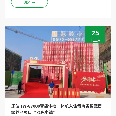
点，便于培训基地的教学示范和康养人才的实践操作。
更多
→
此外，该设备还具备较高的稳定性和耐用性，能够满足
基地长期使用的需求。
25
十二月
乐佳HW-V7000智能体检一体机入住青海省智慧居
家养老项目“欧脉小镇”