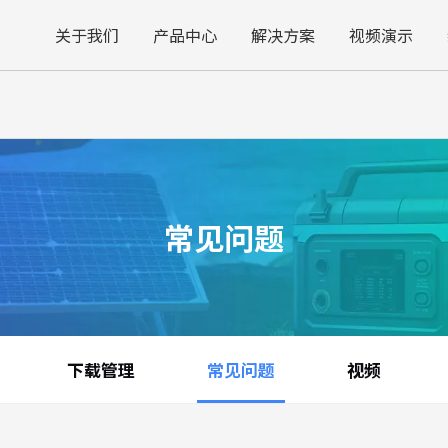
关于我们
产品中心
解决方案
视频演示
常见问题
下载管理
常见问题
视频