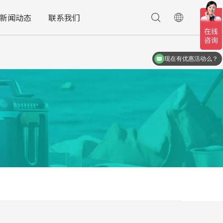
新闻动态
联系我们
现在有优惠活动么？