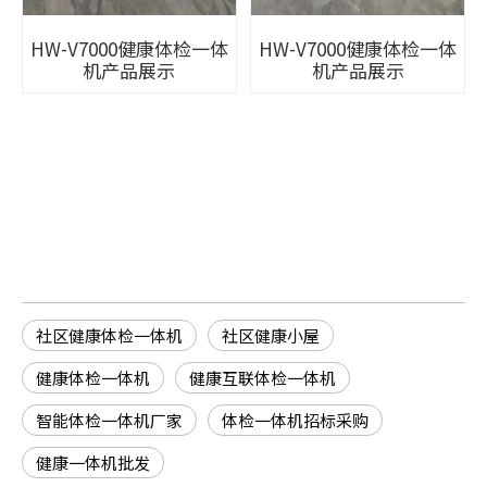
HW-V7000健康体检一体
HW-V7000健康体检一体
机产品展示
机产品展示
社区健康体检一体机
社区健康小屋
健康体检一体机
健康互联体检一体机
智能体检一体机厂家
体检一体机招标采购
健康一体机批发