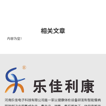
相关文章
内容为空！
河南乐佳电子科技有限公司是一家以健康体检设备研发和智能慢病
管理解决方案集成为主，集生产、销售、售后服务于一体的高新技