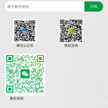
订阅
微信公众号
售前咨询
售前咨询