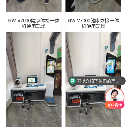
HW-V7000健康体检一体
HW-V7000健康体检一体
机使用现场
机使用现场
可以介绍下你们的产品么？