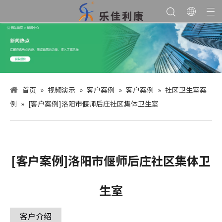
首页
»
视频演示
»
客户案例
»
客户案例
»
社区卫生室案
例
»
[客户案例]洛阳市偃师后庄社区集体卫生室
[客户案例]洛阳市偃师后庄社区集体卫
生室
客户介绍