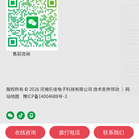
售前咨询
版权所有 ©
2026
河南乐佳电子科技有限公司 技术支持
领动
｜
网
站地图
豫ICP备14004688号-3
在线咨询
拨打电话
联系我们
380989535@qq.com
+86-371-66185785
+86-13838063822
13838063822