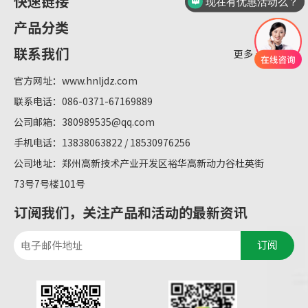
快速链接
现在有优惠活动么？
产品分类
联系我们
更多 »
官方网址：
www.hnljdz.com
联系电话：086-0371-67169889
公司邮箱：
380989535@qq.com
手机电话：13838063822 / 18530976256
公司地址：郑州高新技术产业开发区裕华高新动力谷杜英街
73号7号楼101号
订阅我们，关注产品和活动的最新资讯
订阅