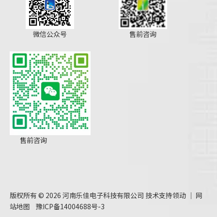
微信公众号
售前咨询
售前咨询
版权所有 ©
2026
河南乐佳电子科技有限公司 技术支持
领动
｜
网
站地图
豫ICP备14004688号-3