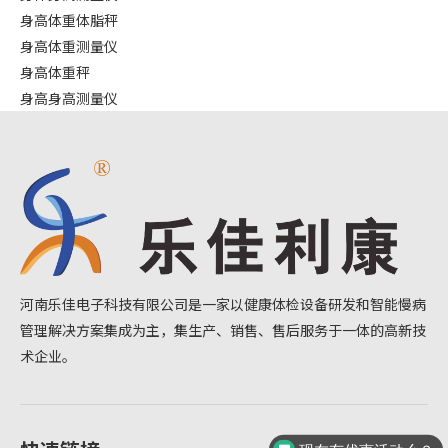
身高体重体脂秤
身高体重测量仪
身高体重秤
身高身高测量仪
河南乐佳电子科技有限公司是一家以健康体检设备研发和智能慢病
管理解决方案集成为主，集生产、销售、售后服务于一体的高新技
术企业。