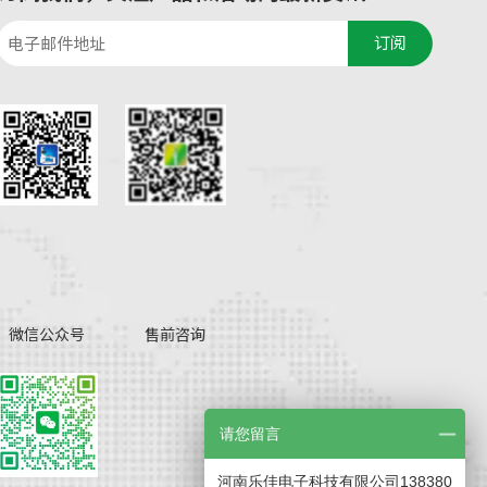
订阅
微信公众号
售前咨询
请您留言
河南乐佳电子科技有限公司138380