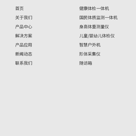
首页
健康体检一体机
关于我们
国民体质监测一体机
产品中心
身高体重测量仪
解决方案
儿童/婴幼儿体检仪
产品应用
智慧户外机
新闻动态
形体采集仪
联系我们
随访箱