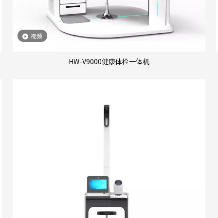
视频
HW-V9000健康体检一体机