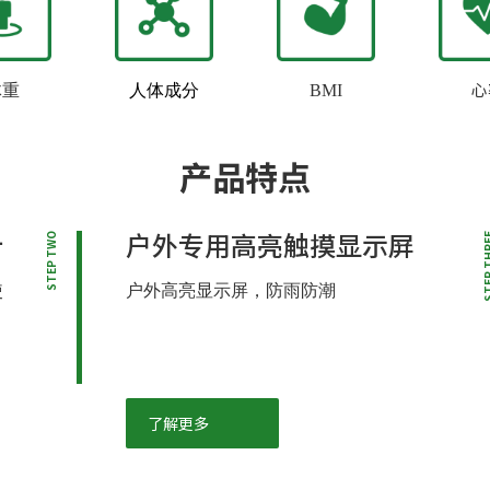
心
体重
人体成分
BMI
产品特点
计
户外专用高亮触摸显示屏
STEP TWO
STEP T
使
户外高亮显示屏，防雨防潮
了解更多