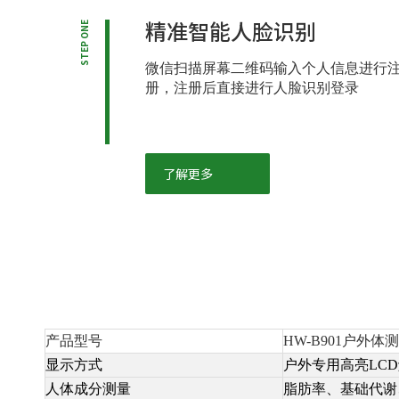
精准智能人脸识别
STEP ONE
微信扫描屏幕二维码输入个人信息进行
册，注册后直接进行人脸识别登录
了解更多
产品型号
HW-B901户外体
显示方式
户外专用高亮LC
人体成分测量
脂肪率、基础代谢