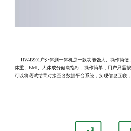
HW-B901户外体测一体机是一款功能强大、操作
体重、BMI、人体成分健康指标，操作简单，用户只需
可以将测试结果对接至各数据平台系统，实现信息互联