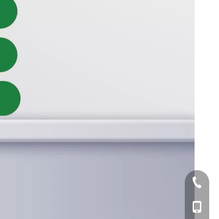
+86-371
+86-13