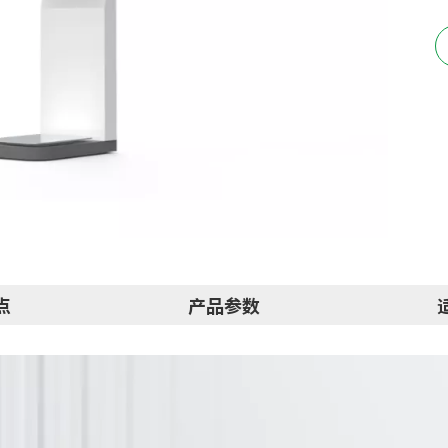
点
产品参数