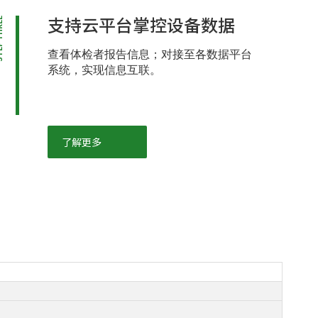
支持云平台掌控设备数据
HREE
查看体检者报告信息；对接至各数据平台
系统，实现信息互联。
了解更多