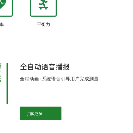
率
平衡力
全自动语音播报
HREE
全程动画+系统语音引导用户完成测量
了解更多