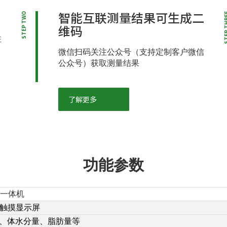
智能互联测量结果可生成二
STEP TWO
STEP T
维码
注
微信扫码关注公众号（支持定制客户微信
公众号）获取测量结果
了解更多
功能参数
测一体机
D触摸显示屏
、体水分量、脂肪量等