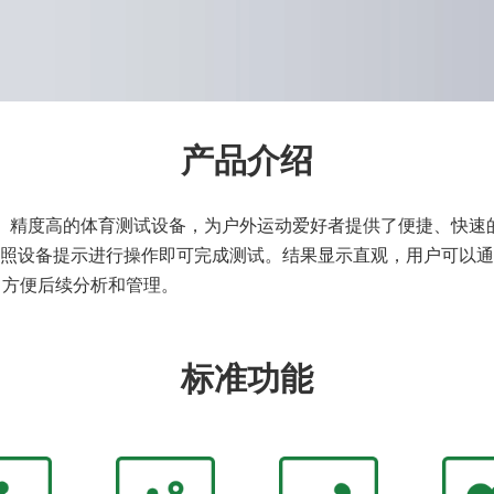
产品介绍
简便、精度高的体育测试设备，为户外运动爱好者提供了便捷、快
按照设备提示进行操作即可完成测试。结果显示直观，用户可以通
，方便后续分析和管理。
标准功能