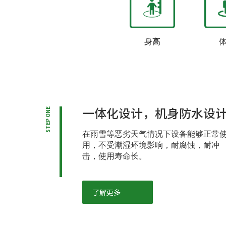
身高
一体化设计，机身防水设
STEP ONE
在雨雪等恶劣天气情况下设备能够正常
用，不受潮湿环境影响，耐腐蚀，耐冲
击，使用寿命长。
了解更多