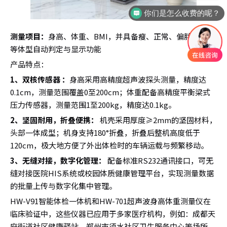
你们是怎么收费的呢？
测量项目：
身高、体重、BMI，并具备瘦、正常、偏胖、肥胖
等体型自动判定与显示功能
产品特点：
1、双核传感器 ：
身高采用高精度超声波探头测量，精度达
0.1cm，测量范围覆盖0至200cm；体重配备高精度平衡梁式
压力传感器，测量范围1至200kg，精度达0.1kg。
2、坚固耐用，折叠便携：
机壳采用厚度≥2mm的坚固材料，
头部一体成型；机身支持180°折叠，折叠后整机高度低于
120cm，极大地方便了外出体检时的车辆运载与频繁移动。
3、无缝对接，数字化管理：
配备标准RS232通讯接口，可无
缝对接医院HIS系统或校园体质健康管理平台，实现测量数据
的批量上传与数字化集中管理。
HW-V91智能体检一体机和HW-701超声波身高体重测量仪在
临床验证中，这些仪器已应用于多家医疗机构，例如：成都天
府街道社区健康驿站、郑州市须水社区卫生服务中心等场所，