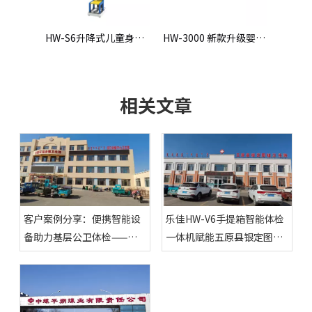
HW-S6升降式儿童身高体重测量仪
HW-3000 新款升级婴幼儿精密体检仪
HW-701超声波身高体重测量仪
相关文章
客户案例分享：便携智能设
乐佳HW-V6手提箱智能体检
备助力基层公卫体检——
一体机赋能五原县银定图镇
HW-V6手提箱智能体检一体
卫生院公卫服务
机在塔尔湖镇中心卫生院的
应用