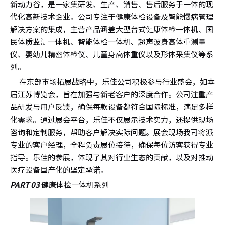
新动力谷，是一家集研发、生产、销售、售后服务于一体的现
代化高新技术企业。公司专注于健康体检设备及智能慢病管理
解决方案的集成，主营产品涵盖大型台式健康体检一体机、国
民体质监测一体机、智能体检一体机、超声波身高体重测量
仪、婴幼儿精密体检仪、儿童身高体重仪以及形体采集仪等系
列。
在东部市场拓展战略中，乐佳公司积极参与行业盛会，如本
届江苏博览会，旨在加强与新老客户的深度合作。公司注重产
品研发与用户反馈，确保每款设备都符合国际标准，满足多样
化需求。通过展会平台，乐佳不仅展示技术实力，还提供现场
咨询和定制服务，帮助客户解决实际问题。展会现场我司将派
专业的客户经理，全程负责展位接待，确保每位访客获得专业
指导。乐佳的参展，体现了其对行业生态的贡献，以及对推动
医疗设备国产化的坚定承诺。
PART 03
健康体检一体机系列