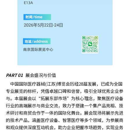
PART 01
展会盛况与价值
中国国际医疗器械(江苏)博览会历经28届发展，已成为全国
专业展览的标杆，凭借卓越口碑和信誉，吸引全球优秀企业参
与。本届展会以“拓展东部市场”为核心理念，聚焦医疗设备
行业的高端展示与商业交流，致力于搭建一个集产品亮相、技
术研讨和商贸合作于一体的国际化舞台。展会现场将展示先进
的技术产品，涵盖医疗设备、智慧医疗等多个领域，为参展商
和观众提供深度互动机会，助力企业把握市场趋势，实现业务