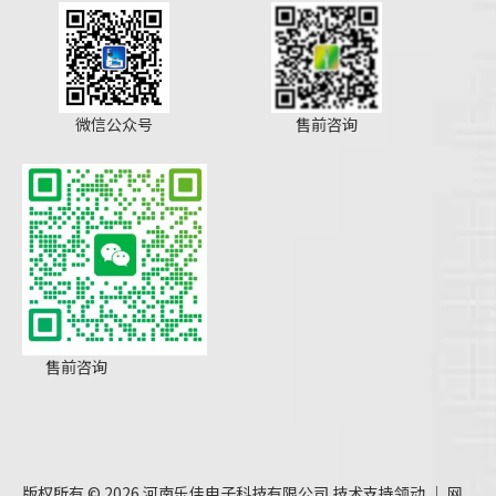
微信公众号
售前咨询
售前咨询
版权所有 ©
2026
河南乐佳电子科技有限公司 技术支持
领动
｜
网