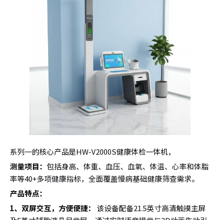
系列一的核心产品是HW-V2000S健康体检一体机，
测量项目：
包括身高、体重、血压、血氧、体温、心率和体脂
率等40+多项健康指标，全面覆盖慢病基础健康筛查需求。
产品特点：
1、双屏交互，方便便捷：
该设备配备21.5英寸高清触摸主屏