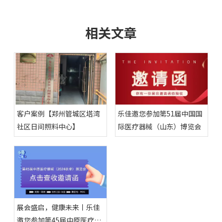
相关文章
客户案例【郑州管城区塔湾
乐佳邀您参加第51届中国国
社区日间照料中心】
际医疗器械（山东）博览会
展会盛启，健康未来丨乐佳
邀您参加第45届中原医疗器