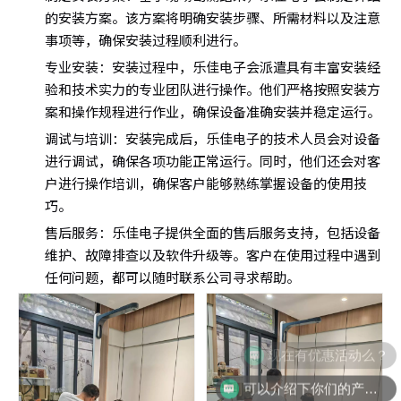
的安装方案。该方案将明确安装步骤、所需材料以及注意
事项等，确保安装过程顺利进行。
专业安装：安装过程中，乐佳电子会派遣具有丰富安装经
验和技术实力的专业团队进行操作。他们严格按照安装方
案和操作规程进行作业，确保设备准确安装并稳定运行。
调试与培训：安装完成后，乐佳电子的技术人员会对设备
进行调试，确保各项功能正常运行。同时，他们还会对客
户进行操作培训，确保客户能够熟练掌握设备的使用技
巧。
售后服务：乐佳电子提供全面的售后服务支持，包括设备
维护、故障排查以及软件升级等。客户在使用过程中遇到
任何问题，都可以随时联系公司寻求帮助。
现在有优惠活动么？
可以介绍下你们的产品么？