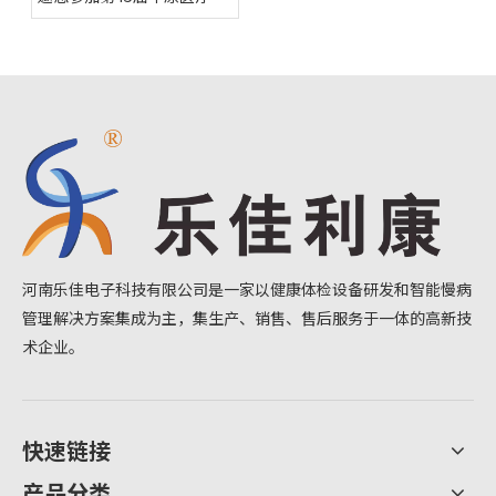
械（2024秋季）展览会
河南乐佳电子科技有限公司是一家以健康体检设备研发和智能慢病
管理解决方案集成为主，集生产、销售、售后服务于一体的高新技
术企业。
快速链接
产品分类