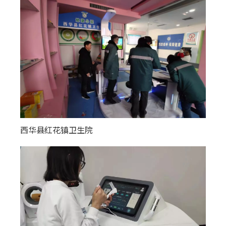
西华县红花镇卫生院
奎屯市团结街社区卫生服务中心