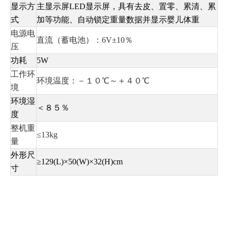
显示方
主显示屏LED显示屏，具有去皮、置零、累清、累
式
加等功能、自动锁定重量数据并显示婴儿体重
电源电
直流（蓄电池）：6V±10％
压
功耗
5W
工作环
环境温度：－１０℃～＋４０℃
境
环境湿
＜８５％
度
整机重
≤13kg
量
外形尺
≥129(L)×50(W)×32(H)cm
寸