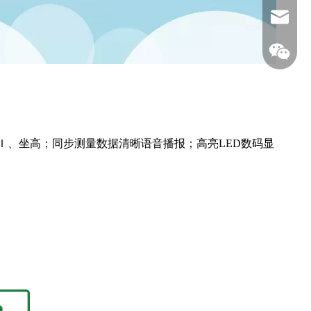
380989
Ｉ、坐高；同步测量数据清晰语音播报；高亮LED数码显
138380