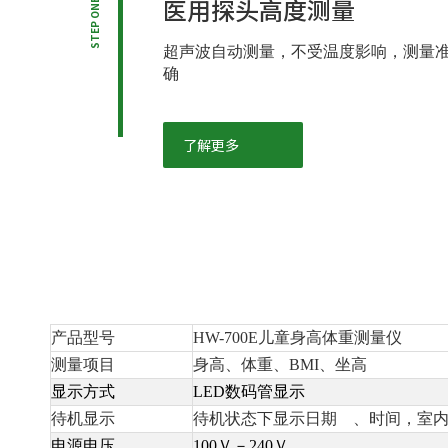
医用探头高度测量
STEP ONE
超声波自动测量，不受温度影
响，测量
确
了解更多
产品型号
HW-700E儿童身高体重测量仪
测量项目
身高、体重、BMI、坐高
显示方式
LED数码管显示
待机显示
待机状态下显示日期 、时间，室
电源电压
100Ｖ－240Ｖ