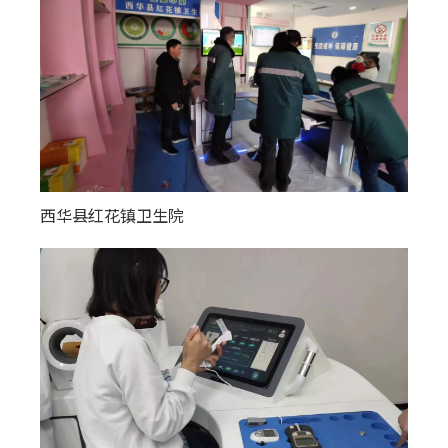
西华县红花镇卫生院
奎屯市团结街社区卫生服务中心