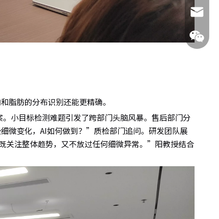
380989
和脂肪的分布识别还能更精确。
138380
案。小目标检测难题引发了跨部门头脑风暴。
售后部门分
细微变化，AI如何做到？”质检部门追问。研发团队展
样，既关注整体趋势，又不放过任何细微异常。”阳教授结合