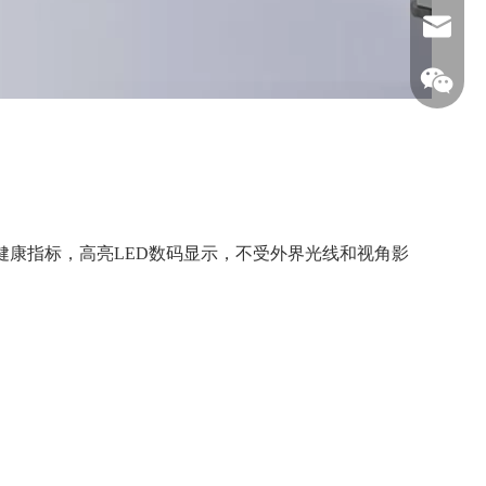
380989
138380
等健康指标，高亮LED数码显示，不受外界光线和视角影
。