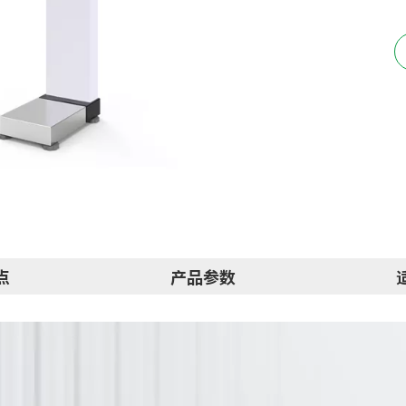
点
产品参数