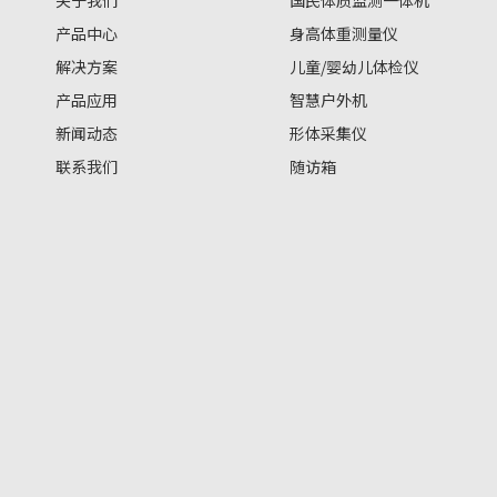
产品中心
身高体重测量仪
解决方案
儿童/婴幼儿体检仪
产品应用
智慧户外机
新闻动态
形体采集仪
联系我们
随访箱