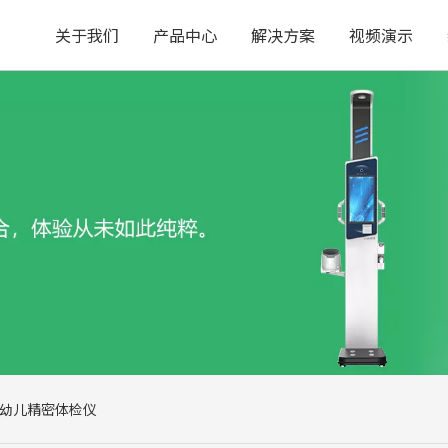
关于我们
产品中心
解决方案
视频演示
0婴幼儿精密体检仪