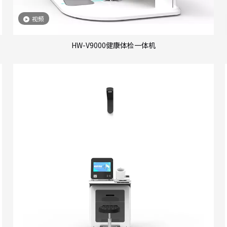
视频
HW-V9000健康体检一体机