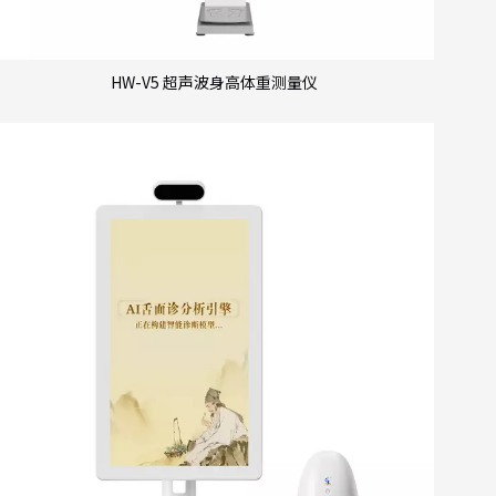
HW-V5 超声波身高体重测量仪