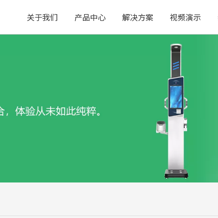
关于我们
产品中心
解决方案
视频演示