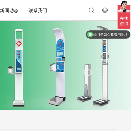
新闻动态
联系我们
现在有优惠活动么？
你们是怎么收费的呢？