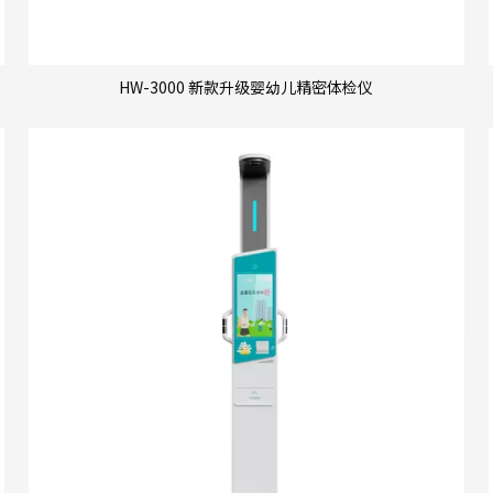
HW-3000 新款升级婴幼儿精密体检仪