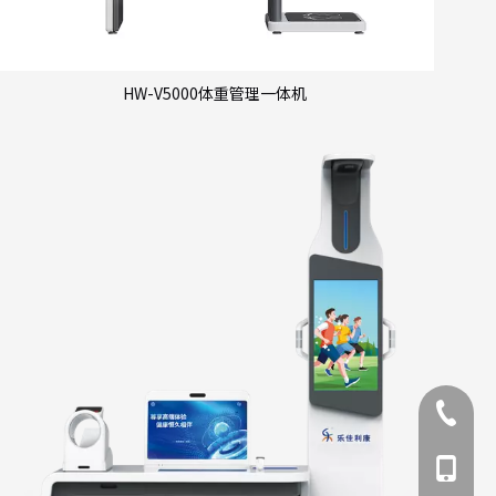
HW-V5000体重管理一体机
+86-371
+86-13